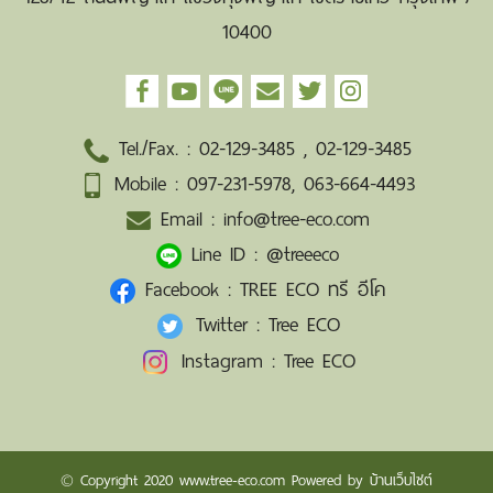
10400
Tel./Fax. :
02-129-3485
,
02-129-3485
Mobile :
097-231-5978
,
063-664-4493
Email :
info@tree-eco.com
Line ID :
@treeeco
Facebook :
TREE ECO ทรี อีโค
Twitter :
Tree ECO
Instagram :
Tree ECO
© Copyright 2020 www.tree-eco.com Powered by
บ้านเว็บไซต์