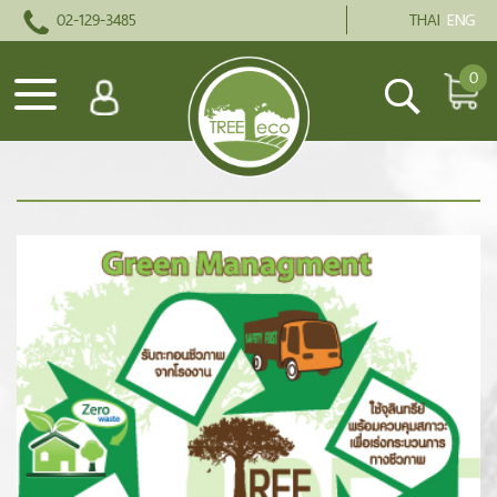
02-129-3485
THAI
ENG
0